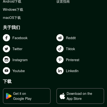
Android下载
设置指南
Windows下载
macOS下载
关于我们
Facebook
Reddit
Twitter
Tiktok
Instagram
Pinterest
Youtube
Linkedln
下载
Get it on
Download on the
Google Play
App Store